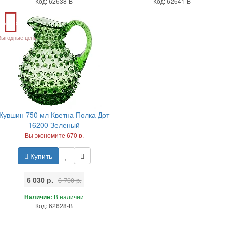
Код: 62638-B
Код: 62641-B
Акция
Выгодные цены
Кувшин 750 мл Кветна Полка Дот
16200 Зеленый
Вы экономите 670 р.
Купить
6 030 р.
6 700 р.
Наличие:
В наличии
Код: 62628-B