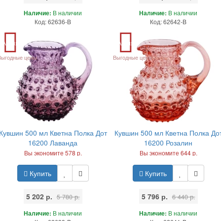
Наличие:
В наличии
Наличие:
В наличии
Код: 62636-B
Код: 62642-B
Акция
Акция
Выгодные цены
Выгодные цены
Кувшин 500 мл Кветна Полка Дот
Кувшин 500 мл Кветна Полка До
16200 Лаванда
16200 Розалин
Вы экономите 578 р.
Вы экономите 644 р.
Купить
Купить
5 202 р.
5 796 р.
5 780 р.
6 440 р.
Наличие:
В наличии
Наличие:
В наличии