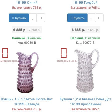
16199 Синий
16199 Голубой
Вы экономите 765 р.
Вы экономите 765 р.
Купить
Купить
6 885 р.
6 885 р.
7 650 р.
7 650 р.
Наличие:
В наличии
Наличие:
В наличии
Код: 60980-B
Код: 60979-B
Акция
Акция
Выгодные цены
Выгодные цены
Кувшин 1,2 л Кветна Полка Дот
Кувшин 1,2 л Кветна Полка Дот
16199 Лаванда
16199 прозрачный
Вы экономите 765 р.
Вы экономите 765 р.