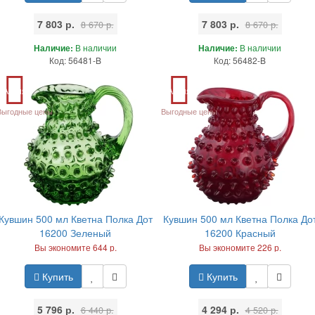
7 803 р.
7 803 р.
8 670 р.
8 670 р.
Наличие:
В наличии
Наличие:
В наличии
Код: 56481-B
Код: 56482-B
Акция
Акция
Выгодные цены
Выгодные цены
Кувшин 500 мл Кветна Полка Дот
Кувшин 500 мл Кветна Полка До
16200 Зеленый
16200 Красный
Вы экономите 644 р.
Вы экономите 226 р.
Купить
Купить
5 796 р.
4 294 р.
6 440 р.
4 520 р.