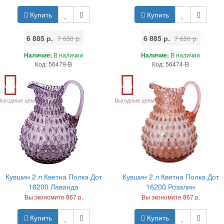
Купить
Купить
6 885 р.
6 885 р.
7 650 р.
7 650 р.
Наличие:
В наличии
Наличие:
В наличии
Код: 56479-B
Код: 56474-B
Акция
Акция
Выгодные цены
Выгодные цены
Кувшин 2 л Кветна Полка Дот
Кувшин 2 л Кветна Полка Дот
16200 Лаванда
16200 Розалин
Вы экономите 867 р.
Вы экономите 867 р.
Купить
Купить