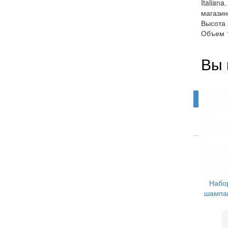
Italian
магазин
Высота 
Объем 
Вы 
Набо
шампан