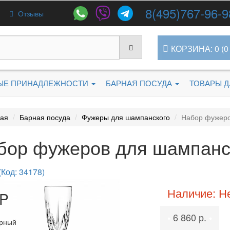
8(495)767-96-9
Отзывы
КОРЗИНА: 0 (0 
ЫЕ ПРИНАДЛЕЖНОСТИ
БАРНАЯ ПОСУДА
ТОВАРЫ 
ная
Барная посуда
Фужеры для шампанского
Набор фужеро
бор фужеров для шампанск
(Код: 34178)
Наличие: Н
P
6 860 р.
•
•
рный